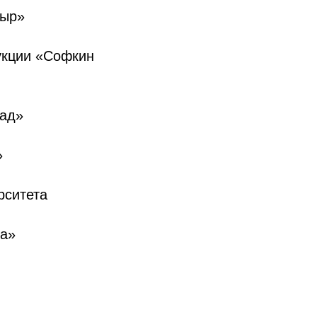
сыр»
дукции «Софкин
сад»
»
рситета
на»