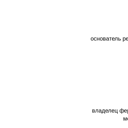
основатель р
владелец фер
м