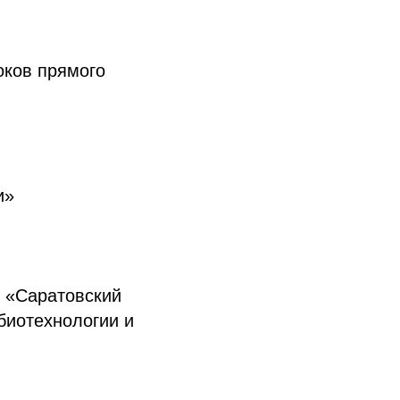
оков прямого
и»
я «Саратовский
 биотехнологии и