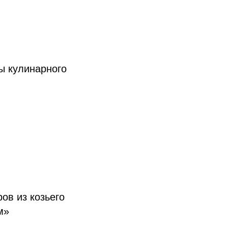
ы кулинарного
ов из козьего
м»