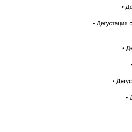
• Д
• Дегустация 
• Д
• Дегу
• 