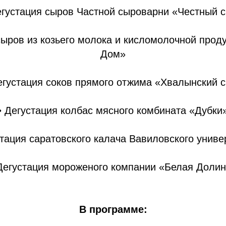
егустация сыров Частной сыроварни «Честный 
сыров из козьего молока и кисломолочной про
Дом»
егустация соков прямого отжима «Хвалынский 
• Дегустация колбас мясного комбината «Дубки
стация саратовского калача Вавиловского униве
Дегустация мороженого компании «Белая Доли
В программе: