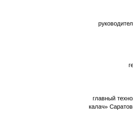
руководител
г
главный техно
калач» Саратовс