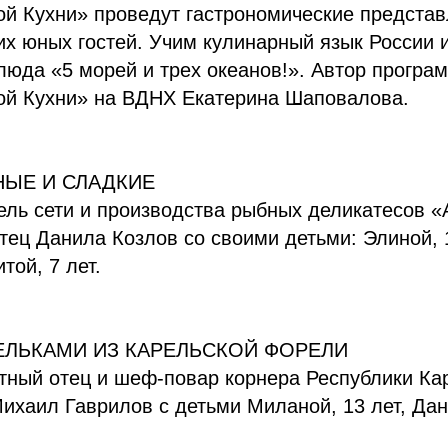
й Кухни» проведут гастрономические представ
х юных гостей. Учим кулинарный язык России 
люда «5 морей и трех океанов!». Автор програ
ой Кухни» на ВДНХ Екатерина Шаповалова.
ЫЕ И СЛАДКИЕ
ель сети и производства рыбных деликатесов «
тец Данила Козлов со своими детьми: Элиной, 1
той, 7 лет.
ЕЛЬКАМИ ИЗ КАРЕЛЬСКОЙ ФОРЕЛИ
тный отец и шеф-повар корнера Республики Ка
ихаил Гаврилов с детьми Миланой, 13 лет, Дан