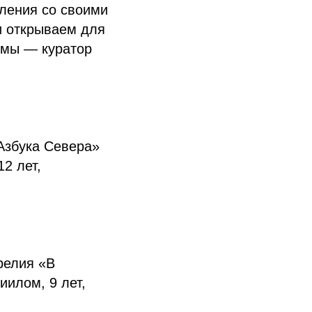
ления со своими
и открываем для
ммы — куратор
Азбука Севера»
2 лет,
релия «В
иилом, 9 лет,