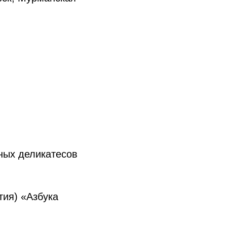
ных деликатесов
тия) «Азбука