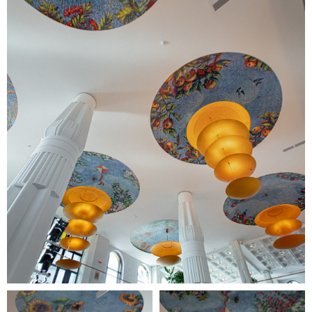
LEARN MORE
LEARN MORE
LEARN MORE
Азбука
Севера
Fantastic experience! I was really pleased
with the quality and attention towards the
customer! I will definetely recommend you
to all my friends and acquaintances!